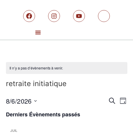
Il n’y a pas d’évènements à venir.
retraite initiatique
Rech
Na
8/6/2026
RECHERCH
JOUR
Sélectionnez
de
et
une
Derniers Évènements passés
date.
vu
navig
Év
JUIL