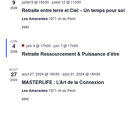
de
9
juillet 9 @ 16h30
-
juillet 12 @ 11h00
2026
Retraite entre terre et Ciel – Un temps pour soi
vues
Les Amarantes
1971 ch du Pech
Évèn
€680
JUIN
4
Mis
juin 4 @ 17h00
-
juin 7 @ 17h00
en
2026
Retraite Ressourcement & Puissance d’être
avant
AOÛT
27
août 27, 2024 @ 16h30
-
août 31, 2024 @ 16h30
2024
MASTERLIFE : L’Art de la Connexion
Les Amarantes
1971 ch du Pech
680€