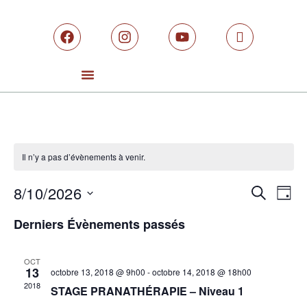
Il n’y a pas d’évènements à venir.
Rech
Na
8/10/2026
RECHERCH
JOUR
Sélectionnez
de
et
une
Derniers Évènements passés
date.
vu
navig
Év
OCT
de
13
octobre 13, 2018 @ 9h00
-
octobre 14, 2018 @ 18h00
2018
STAGE PRANATHÉRAPIE – Niveau 1
vues