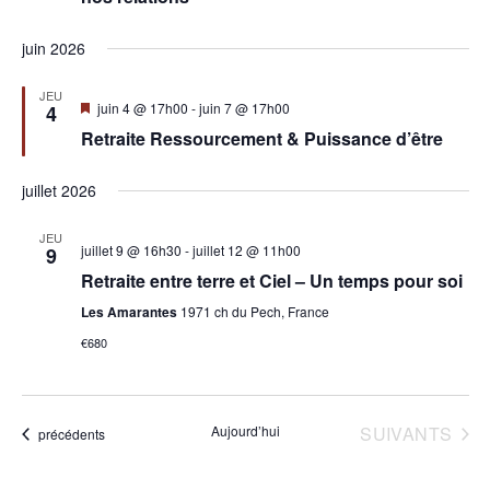
vues
Évèn
juin 2026
JEU
Mis
juin 4 @ 17h00
-
juin 7 @ 17h00
4
en
Retraite Ressourcement & Puissance d’être
avant
juillet 2026
JEU
juillet 9 @ 16h30
-
juillet 12 @ 11h00
9
Retraite entre terre et Ciel – Un temps pour soi
Les Amarantes
1971 ch du Pech, France
€680
ÉVÈNEMENTS
Aujourd’hui
SUIVANTS
Évènements
précédents