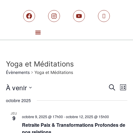
Yoga et Méditations
Évènements
Yoga et Méditations
Rech
Na
À venir
RECHERCH
LISTE
Sélectionnez
de
et
une
octobre 2025
date.
vu
navig
JEU
Év
octobre 9, 2025 @ 17h00
-
octobre 12, 2025 @ 15h00
9
de
Retraite Paix & Transformations Profondes de
nos relations