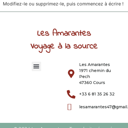
Modifiez-le ou supprimez-le, puis commencez à écrire !
Les Amarantes
Voyage à la source
Les Amarantes
1971 chemin du
NOTRE MISSION
Pech
47360 Cours
+33 6 81 35 26 32
lesamarantes47@gmail